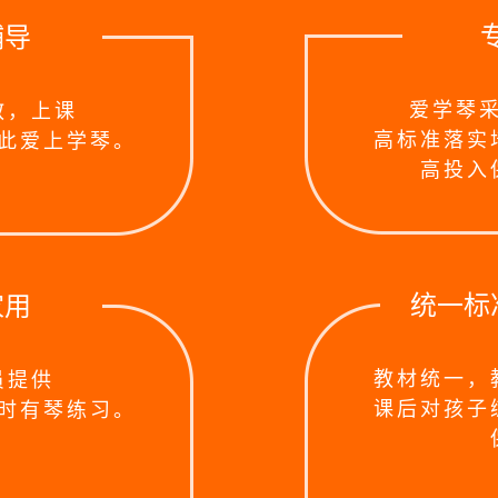
辅导
爱学琴
教，上课
高标准落实
此爱上学琴。
高投入
统一标
家用
教材统一，
员提供
课后对孩子
时有琴练习。