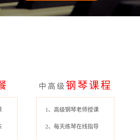
餐
钢琴课程
中高级
课
1、高级钢琴老师授课
练
2、每天练琴在线指导